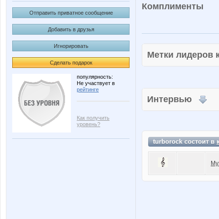
Комплименты
Отправить приватное сообщение
Добавить в друзья
Игнорировать
Метки лидеров
Сделать подарок
популярность:
Не участвует в
рейтинге
Интервью
Как получить
уровень?
turborock состоит в
Му