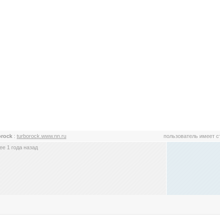
orock
:
turborock.www.nn.ru
пользователь имеет 
е 1 года назад