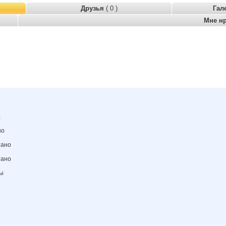
Друзья
( 0 )
Гал
Мне н
а
но
зано
зано
ны