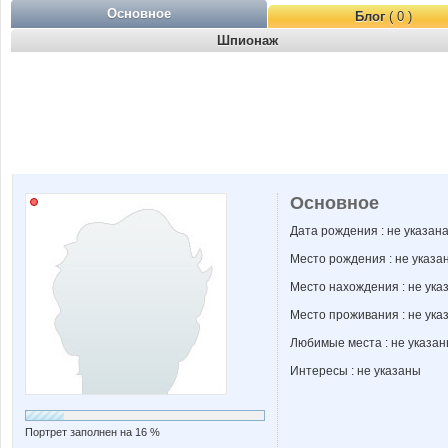
Основное
Блог
( 0 )
Шпионаж
Основное
Дата рождения : не указан
Место рождения : не указа
Место нахождения : не ука
Место проживания : не ука
Любимые места : не указа
Интересы : не указаны
Портрет заполнен на 16 %